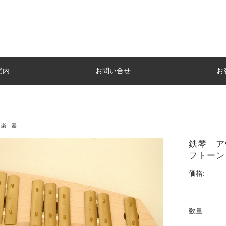
案内
お問い合せ
お
楽 器
鉄琴 ア
フトーン
価格:
数量: