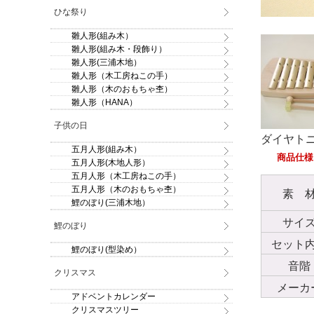
ひな祭り
雛人形(組み木）
雛人形(組み木・段飾り）
雛人形(三浦木地）
雛人形（木工房ねこの手）
雛人形（木のおもちゃ杢）
雛人形（HANA）
子供の日
ダイヤト
五月人形(組み木）
商品仕様
五月人形(木地人形）
五月人形（木工房ねこの手）
五月人形（木のおもちゃ杢）
素 
鯉のぼり(三浦木地）
サイ
鯉のぼり
セット
鯉のぼり(型染め）
音階
クリスマス
メーカ
アドベントカレンダー
クリスマスツリー