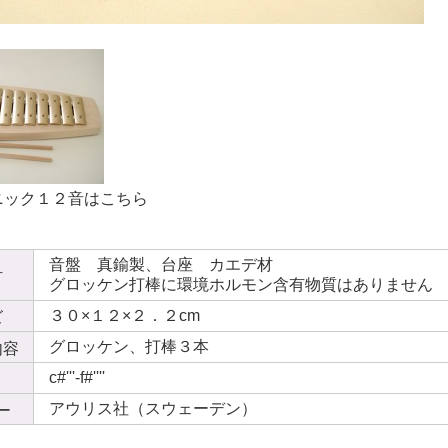
ニック１２音はこちら
音盤 真鍮製、台座 カエデ材
材
グロッケン打棒に環境ホルモン含有物質はありません
３０×１２×２．２cm
ズ
グロッケン、打棒３本
内容
c#'''-f#''''
アウリス社（スウェーデン）
ー