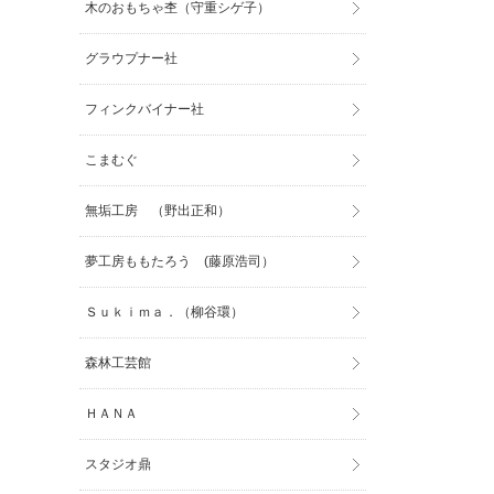
木のおもちゃ杢（守重シゲ子）
グラウプナー社
フィンクバイナー社
こまむぐ
無垢工房 （野出正和）
夢工房ももたろう (藤原浩司）
Ｓｕｋｉｍａ．（柳谷環）
森林工芸館
ＨＡＮＡ
スタジオ鼎