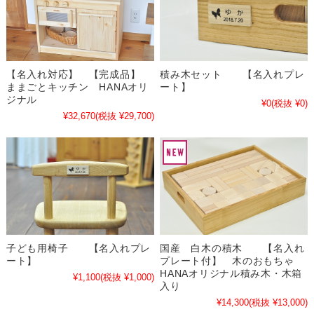
【名入れ対応】 【完成品】
積み木セット 【名入れプレ
ままごとキッチン HANAオリ
ート】
ジナル
¥0
(税抜 ¥0)
¥32,670
(税抜 ¥29,700)
子ども用椅子 【名入れプレ
国産 白木の積木 【名入れ
ート】
プレート付】 木のおもちゃ
HANAオリジナル積み木・木箱
¥1,100
(税抜 ¥1,000)
入り
¥14,300
(税抜 ¥13,000)