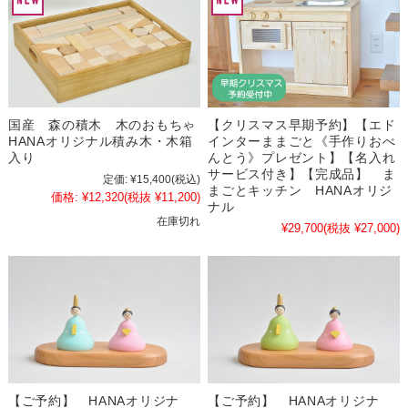
国産 森の積木 木のおもちゃ
【クリスマス早期予約】【エド
HANAオリジナル積み木・木箱
インターままごと《手作りおべ
入り
んとう》プレゼント】【名入れ
サービス付き】【完成品】 ま
定価:
¥15,400
(税込)
まごとキッチン HANAオリジ
価格:
¥12,320
(税抜 ¥11,200)
ナル
在庫切れ
¥29,700
(税抜 ¥27,000)
【ご予約】 HANAオリジナ
【ご予約】 HANAオリジナ