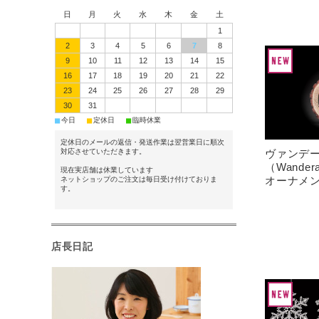
日
月
火
水
木
金
土
1
2
3
4
5
6
7
8
9
10
11
12
13
14
15
16
17
18
19
20
21
22
23
24
25
26
27
28
29
30
31
■
■
■
今日
定休日
臨時休業
定休日のメールの返信・発送作業は翌営業日に順次
対応させていただきます。
ヴァンデ
（Wande
現在実店舗は休業しています
オーナメ
ネットショップのご注文は毎日受け付けておりま
す。
店長日記