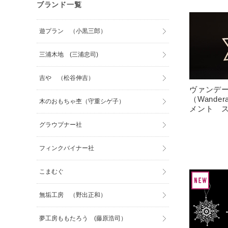
ブランド一覧
遊プラン （小黒三郎）
三浦木地 (三浦忠司)
吉や （松谷伸吉）
ヴァンデ
（Wande
木のおもちゃ杢（守重シゲ子）
メント 
グラウプナー社
フィンクバイナー社
こまむぐ
無垢工房 （野出正和）
夢工房ももたろう (藤原浩司）