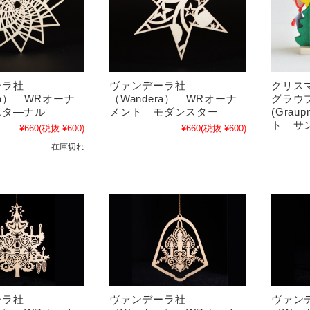
ーラ社
ヴァンデーラ社
クリス
ra） WRオーナ
（Wandera） WRオーナ
グラウ
エタ―ナル
メント モダンスター
(Grau
ト サ
¥660
(税抜 ¥600)
¥660
(税抜 ¥600)
在庫切れ
ーラ社
ヴァンデーラ社
ヴァン