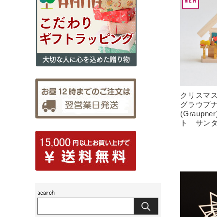
クリスマ
グラウプ
(Graup
ト サン