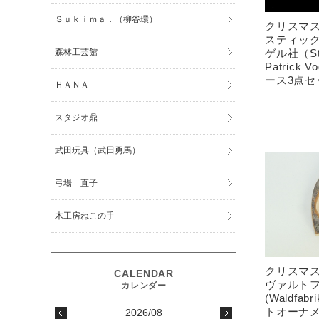
Ｓｕｋｉｍａ．（柳谷環）
クリスマ
スティッ
森林工芸館
ゲル社（Sti
Patrick
ース3点セ
ＨＡＮＡ
スタジオ鼎
武田玩具（武田勇馬）
弓場 直子
木工房ねこの手
クリスマ
ヴァルト
(Waldf
トオーナ
2026/08