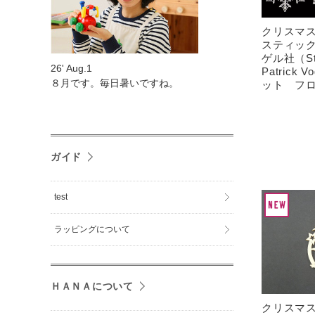
クリスマ
スティッ
ゲル社（Sti
26' Aug.1
Patrick
８月です。毎日暑いですね。
ット フ
ガイド
test
ラッピングについて
ＨＡＮＡについて
クリスマ