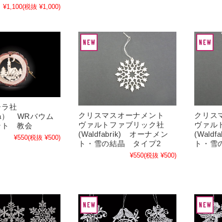
¥1,100
(税抜 ¥1,000)
ーラ社
クリスマスオーナメント
クリス
ra） WRバウム
ヴァルトファブリック社
ヴァル
ント 教会
(Waldfabrik) オーナメン
(Wald
¥550
(税抜 ¥500)
ト・雪の結晶 タイプ2
ト・雪
¥550
(税抜 ¥500)