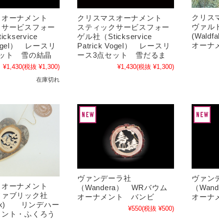
クリス
スオーナメント
クリスマスオーナメント
ヴァル
クサービスフォー
スティックサービスフォー
(Wald
ckservice
ゲル社（Stickservice
オーナ
 Vogel） レースリ
Patrick Vogel） レースリ
ット 雪の結晶
ース3点セット 雪だるま
¥1,430
(税抜 ¥1,300)
¥1,430
(税抜 ¥1,300)
在庫切れ
ヴァンデーラ社
ヴァン
スオーナメント
（Wandera） WRバウム
（Wan
ファブリック社
オーナメント バンビ
オーナ
abrik) リンデハー
¥550
(税抜 ¥500)
メント・ふくろう