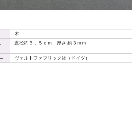
木
材
直径約６．５ｃｍ 厚さ 約３ｍｍ
ズ
ヴァルトファブリック社（ドイツ）
ー