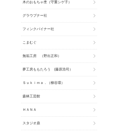
木のおもちゃ杢（守重シゲ子）
グラウプナー社
フィンクバイナー社
こまむぐ
無垢工房 （野出正和）
夢工房ももたろう (藤原浩司）
Ｓｕｋｉｍａ．（柳谷環）
森林工芸館
ＨＡＮＡ
スタジオ鼎