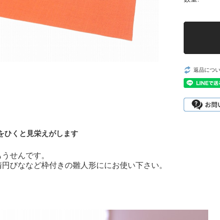
返品につ
をひくと見栄えがします
もうせんです。
楕円びななど枠付きの雛人形ににお使い下さい。