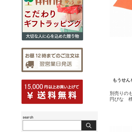
もうせん
別売りの
円びな 