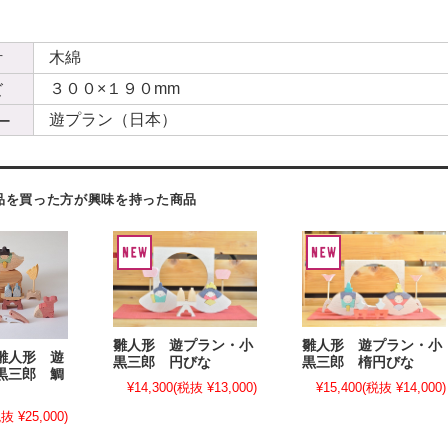
木綿
材
３００×１９０mm
ズ
遊プラン（日本）
ー
品を買った方が興味を持った商品
雛人形 遊プラン・小
雛人形 遊プラン・小
雛人形 遊
黒三郎 円びな
黒三郎 楕円びな
黒三郎 鯛
¥14,300
(税抜 ¥13,000)
¥15,400
(税抜 ¥14,000)
抜 ¥25,000)