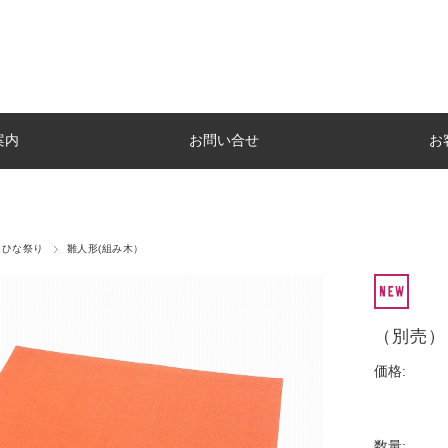
案内
お問い合せ
お
ひな祭り
雛人形(組み木）
（別売）
価格:
数量: