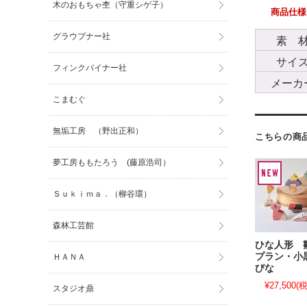
木のおもちゃ杢（守重シゲ子）
商品仕様
グラウプナー社
素 
サイ
フィンクバイナー社
メーカ
こまむぐ
無垢工房 （野出正和）
こちらの商
夢工房ももたろう (藤原浩司）
Ｓｕｋｉｍａ．（柳谷環）
森林工芸館
ひな人形 
プラン・小
ＨＡＮＡ
びな
¥27,500
(税
スタジオ鼎