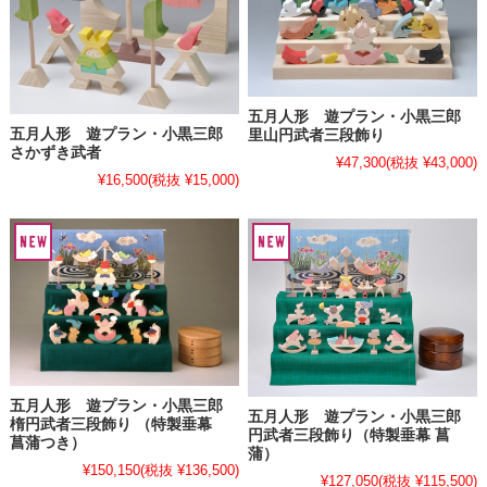
五月人形 遊プラン・小黒三郎
五月人形 遊プラン・小黒三郎
里山円武者三段飾り
さかずき武者
¥47,300
(税抜 ¥43,000)
¥16,500
(税抜 ¥15,000)
五月人形 遊プラン・小黒三郎
五月人形 遊プラン・小黒三郎
楕円武者三段飾り （特製垂幕
円武者三段飾り（特製垂幕 菖
菖蒲つき）
蒲）
¥150,150
(税抜 ¥136,500)
¥127,050
(税抜 ¥115,500)