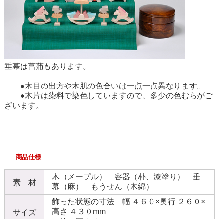
垂幕は菖蒲もあります。
●木目の出方や木肌の色合いは一点一点異なります。
●木片は染料で染色していますので、多少の色むらがご
ざいます。
商品仕様
木（メープル） 容器（朴、漆塗り） 垂
素 材
幕（麻） もうせん（木綿）
飾った状態の寸法 幅 ４６０×奥行 ２６０×
高さ ４３０mm
サイズ