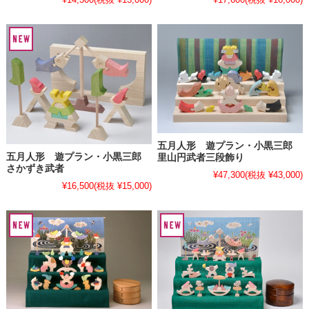
五月人形 遊プラン・小黒三郎
五月人形 遊プラン・小黒三郎
里山円武者三段飾り
さかずき武者
¥47,300
(税抜 ¥43,000)
¥16,500
(税抜 ¥15,000)