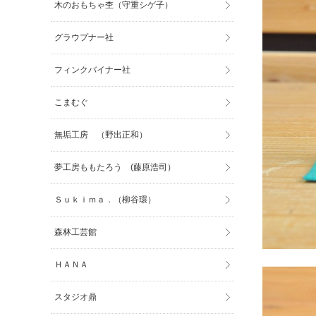
木のおもちゃ杢（守重シゲ子）
グラウプナー社
フィンクバイナー社
こまむぐ
無垢工房 （野出正和）
夢工房ももたろう (藤原浩司）
Ｓｕｋｉｍａ．（柳谷環）
森林工芸館
ＨＡＮＡ
スタジオ鼎