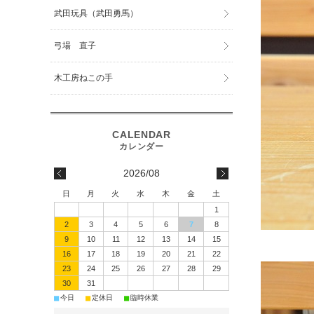
武田玩具（武田勇馬）
弓場 直子
木工房ねこの手
2026/08
日
月
火
水
木
金
土
1
2
3
4
5
6
7
8
飾り方
9
10
11
12
13
14
15
16
17
18
19
20
21
22
23
24
25
26
27
28
29
30
31
■
■
■
今日
定休日
臨時休業