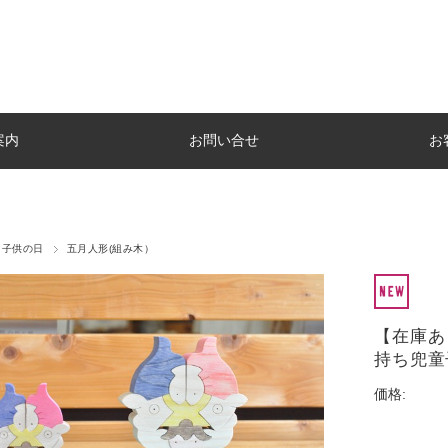
案内
お問い合せ
お
子供の日
五月人形(組み木）
【在庫あ
持ち兜童
価格: