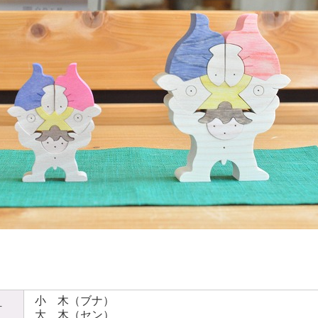
小 木（ブナ）
材
大 木（セン）