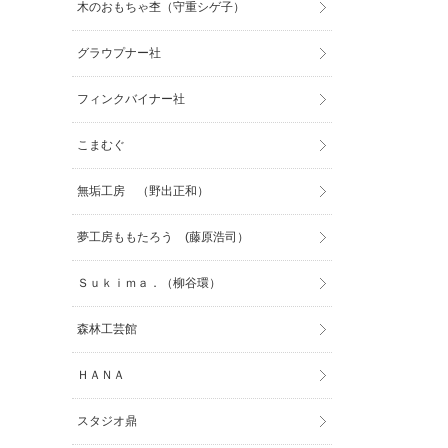
木のおもちゃ杢（守重シゲ子）
グラウプナー社
フィンクバイナー社
こまむぐ
無垢工房 （野出正和）
夢工房ももたろう (藤原浩司）
Ｓｕｋｉｍａ．（柳谷環）
森林工芸館
ＨＡＮＡ
スタジオ鼎