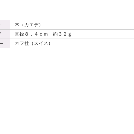
木（カエデ）
材
直径８．４ｃｍ 約３２ｇ
ズ
ネフ社（スイス）
ー