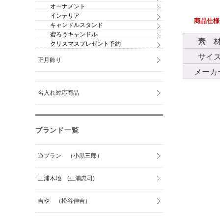
オーナメント
インテリア
商品仕様
キャンドルスタンド
蜜ろうキャンドル
素 
クリスマスプレゼント予約
サイ
正月飾り
メーカ
名入れ対応商品
ブランド一覧
遊プラン （小黒三郎）
三浦木地 (三浦忠司)
吉や （松谷伸吉）