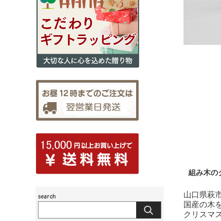
組み木の
山口県萩
国産の木
クリスマ