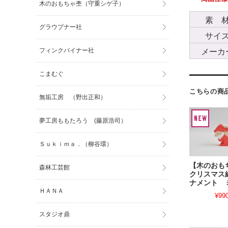
木のおもちゃ杢（守重シゲ子）
素 
グラウプナー社
サイ
フィンクバイナー社
メーカ
こまむぐ
こちらの商
無垢工房 （野出正和）
夢工房ももたろう (藤原浩司）
Ｓｕｋｉｍａ．（柳谷環）
【木のお
森林工芸館
クリスマス
ナメント 
ＨＡＮＡ
¥99
スタジオ鼎