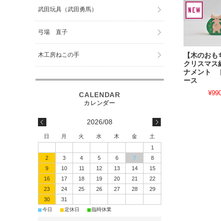
武田玩具（武田勇馬）
弓場 直子
木工房ねこの手
【木のお
クリスマス
ナメント 
ース
¥99
2026/08
日
月
火
水
木
金
土
1
2
3
4
5
6
7
8
9
10
11
12
13
14
15
16
17
18
19
20
21
22
23
24
25
26
27
28
29
30
31
■
■
■
今日
定休日
臨時休業