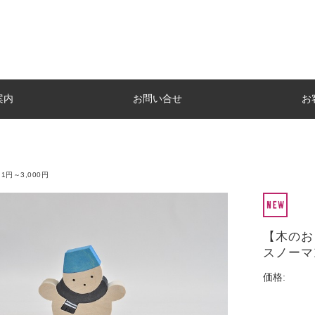
案内
お問い合せ
お
1円～3,000円
【木の
スノーマ
価格: