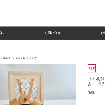
案内
お問い合せ
お
子供の日
五月人形(木地人形）
《木札付
吉 欅兜
価格: