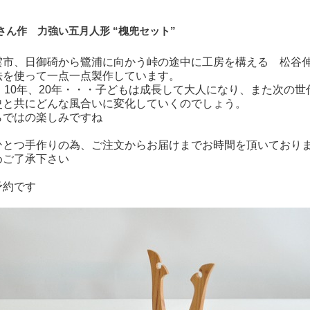
さん作 力強い五月人形 “槐兜セット”
雲市、日御碕から鷺浦に向かう峠の途中に工房を構える 松谷
法を使って一点一点製作しています。
、10年、20年・・・子どもは成長して大人になり、また次の
史と共にどんな風合いに変化していくのでしょう。
らではの楽しみですね
ひとつ手作りの為、ご注文からお届けまでお時間を頂いており
めご了承下さい
予約です