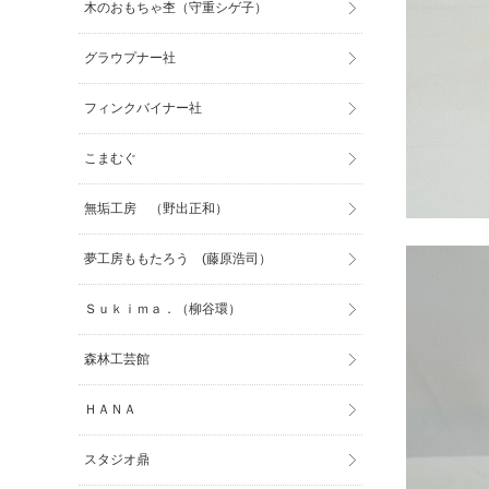
木のおもちゃ杢（守重シゲ子）
グラウプナー社
フィンクバイナー社
こまむぐ
無垢工房 （野出正和）
夢工房ももたろう (藤原浩司）
Ｓｕｋｉｍａ．（柳谷環）
森林工芸館
ＨＡＮＡ
スタジオ鼎