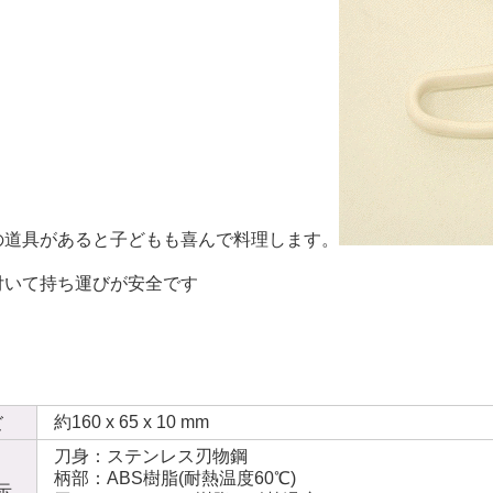
の道具があると子どもも喜んで料理します。
付いて持ち運びが安全です
約160 x 65 x 10 mm
ズ
刀身：ステンレス刃物鋼
柄部：ABS樹脂(耐熱温度60℃)
示