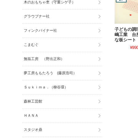
木のおもちゃ杢（守重シゲ子）
グラウプナー社
子どもの調
フィンクバイナー社
嶋工業 台
な板シート
こまむぐ
¥99
無垢工房 （野出正和）
夢工房ももたろう (藤原浩司）
Ｓｕｋｉｍａ．（柳谷環）
森林工芸館
ＨＡＮＡ
スタジオ鼎