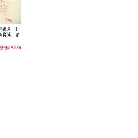
理道具 川
所育児 ま
0
(税抜 ¥900)