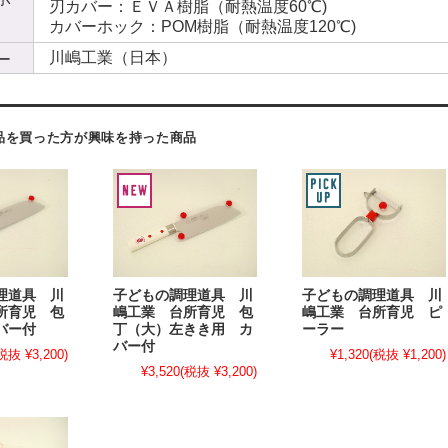
刃カバー：ＥＶＡ樹脂（耐熱温度60℃)
カバーホック：POM樹脂（耐熱温度120℃)
川嶋工業（日本）
ー
品を買った方が興味を持った商品
理道具 川
子どもの調理道具 川
子どもの調理道具 川
所育児 包
嶋工業 台所育児 包
嶋工業 台所育児 ピ
バー付
丁（大）左きき用 カ
ーラー
バー付
税抜 ¥3,200)
¥1,320
(税抜 ¥1,200)
¥3,520
(税抜 ¥3,200)