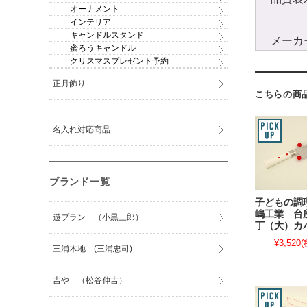
オーナメント
インテリア
キャンドルスタンド
メーカ
蜜ろうキャンドル
クリスマスプレゼント予約
正月飾り
こちらの商
名入れ対応商品
ブランド一覧
子どもの調
嶋工業 台
遊プラン （小黒三郎）
丁（大）カ
¥3,520
(
三浦木地 (三浦忠司)
吉や （松谷伸吉）