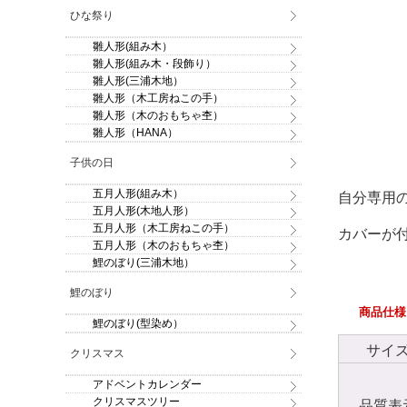
ひな祭り
雛人形(組み木）
雛人形(組み木・段飾り）
雛人形(三浦木地）
雛人形（木工房ねこの手）
雛人形（木のおもちゃ杢）
雛人形（HANA）
子供の日
五月人形(組み木）
自分専用
五月人形(木地人形）
五月人形（木工房ねこの手）
カバーが
五月人形（木のおもちゃ杢）
鯉のぼり(三浦木地）
鯉のぼり
商品仕様
鯉のぼり(型染め）
サイ
クリスマス
アドベントカレンダー
クリスマスツリー
品質表